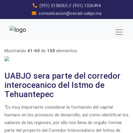
Skip
(951) 5158365
//
(951) 1326494
to
comunicacion@cecad-uabjo.mx
content
Mostrando
41-60
de
158
elementos.
UABJO sera parte del corredor
interoceanico del Istmo de
Tehuantepec
“Es muy importante considerar la formación del capital
humano en los procesos de desarrollo, así como identificar los
saberes de las regiones, por ello nos llena de orgullo formar
parte del proyecto del Corredor Interoceánico del Istmo de