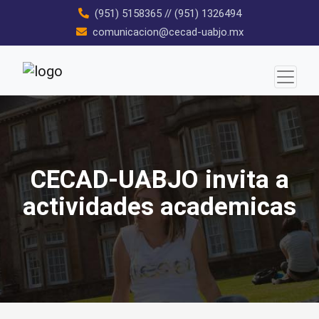
Skip
(951) 5158365
//
(951) 1326494
to
comunicacion@cecad-uabjo.mx
content
CECAD-UABJO invita a
actividades academicas