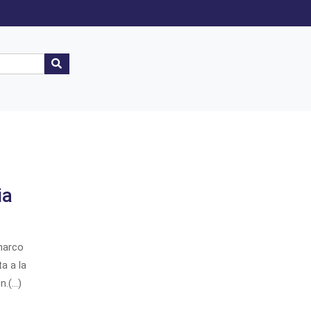
ia
 marco
ta a la
.(...)