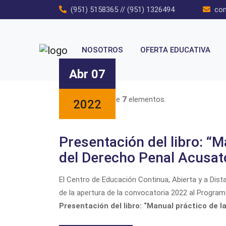
Skip
(951) 5158365
//
(951) 1326494
co
to
content
NOSOTROS
OFERTA EDUCATIVA
Abr 07
Mostrando
1-7
de
7
elementos.
2022
Presentación del libro: “M
del Derecho Penal Acusat
El Centro de Educación Continua, Abierta y a Dis
de la apertura de la convocatoria 2022 al Program
Presentación del libro:
“Manual práctico de l