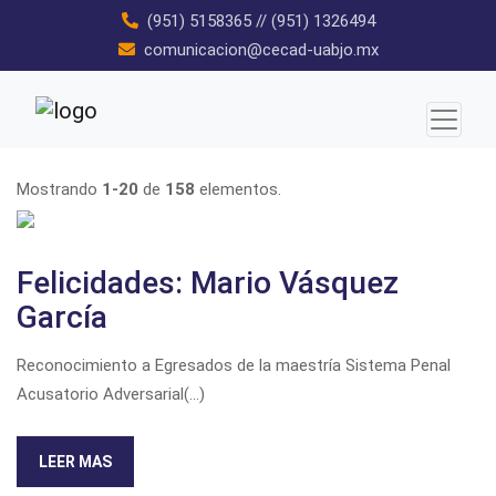
Skip
(951) 5158365
//
(951) 1326494
to
comunicacion@cecad-uabjo.mx
content
Mostrando
1-20
de
158
elementos.
Felicidades: Mario Vásquez
García
Reconocimiento a Egresados de la maestría Sistema Penal
Acusatorio Adversarial(...)
LEER MAS