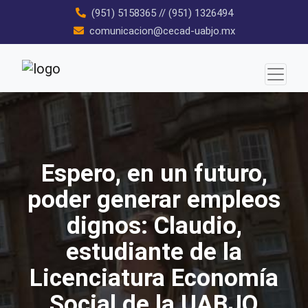
Skip
(951) 5158365
//
(951) 1326494
to
comunicacion@cecad-uabjo.mx
content
Espero, en un futuro,
poder generar empleos
dignos: Claudio,
estudiante de la
Licenciatura Economía
Social de la UABJO