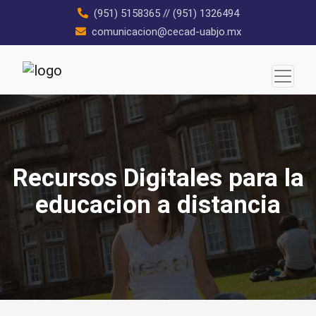
Skip
(951) 5158365
//
(951) 1326494
to
comunicacion@cecad-uabjo.mx
content
Recursos Digitales para la
educacion a distancia