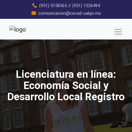
Skip
(951) 5158365
//
(951) 1326494
to
comunicacion@cecad-uabjo.mx
content
Licenciatura en línea:
Economía Social y
Desarrollo Local Registro