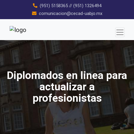
Skip
(951) 5158365
//
(951) 1326494
to
comunicacion@cecad-uabjo.mx
content
Diplomados en linea para
actualizar a
profesionistas